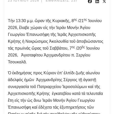
23 ΙΟΥΝΊΟΥ 2026
ΕΜΦΑΝΊΣΕΙΣ: 237
ης
ης
Τήν 13:30 μ.μ. ὥραν τῆς Κυριακῆς, 8
/21
Ἰουνίου
2026, ἔλαβε χώραν εἰς τήν Ἱεράν Μονήν Ἁγίου
Γεωργίου Ἐπανωσήφη τῆς Ἱερᾶς Ἀρχιεπισκοπῆς
Κρήτης ἡ Νεκρώσιμος Ἀκολουθία τοῦ ἀποβιώσαντος
ης
ῆς
τάς πρωϊνάς ὥρας τοῦ Σαββάτου, 7
/20
Ἰουνίου
2026, Ἁγιοταφίτου Ἀρχιμανδρίτου π. Σεργίου
Τσουκαλᾶ.
Ὁ ἐκδημήσας προς Κύριον ἐπ’ ἐλπίδι ζωῆς αἰωνίου
ἀδελφός ἡμῶν Ἀρχιμανδρίτης Σέργιος τῇ ἀγαστῇ
συνεργασία τοῦ Πατριαρχείου Ἱεροσολύμων καί τῆς
Ἀρχιεπισκοπῆς Κρήτης ἐγκατεβίου κατά τά τελευταῖα
ἔτη εἰς τήν ὡς ἄνω Ἱεράν Μονήν Ἁγίου Γεωργίου
Ἐπανωσήφη καί ἐδέχετο τάς ἐξυπηρετήσεις τῶν