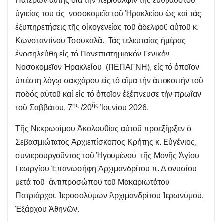
Πατέρων αὐτῆς διά τήν περίθαλψιν τῆς εὐθραύστου
ὑγιείας του εἰς νοσοκομεῖα τοῦ Ἡρακλείου ὡς καί τάς
ἐξυπηρετήσεις τῆς οἰκογενείας τοῦ ἀδελφοῦ αὐτοῦ κ.
Κωνσταντίνου Τσουκαλᾶ. Τάς τελευταίας ἡμέρας
ἐνοσηλεύθη εἰς τό Πανεπιστημιακόν Γενικόν
Νοσοκομεῖον Ἡρακλείου (ΠΕΠΑΓΝΗ), εἰς τό ὁποῖον
ὑπέστη λόγῳ σακχάρου εἰς τό αἵμα τήν ἀποκοπήν τοῦ
ποδός αὐτοῦ καί εἰς τό ὁποῖον ἐξέπνευσε τήν πρωΐαν
ης
ῆς
τοῦ Σαββάτου, 7
/20
Ἰουνίου 2026.
Τῆς Νεκρωσίμου Ἀκολουθίας αὐτοῦ προεξῆρξεν ὁ
Σεβασμιώτατος Ἀρχιεπίσκοπος Κρήτης κ. Εὐγένιος,
συνιερουργοῦντος τοῦ Ἡγουμένου τῆς Μονῆς Ἁγίου
Γεωργίου Ἐπανωσήφη Ἀρχιμανδρίτου π. Διονυσίου
μετά τοῦ ἀντιπροσώπου τοῦ Μακαριωτάτου
Πατριάρχου Ἱεροσολύμων Ἀρχιμανδρίτου Ἱερωνύμου,
Ἐξάρχου Ἀθηνῶν.