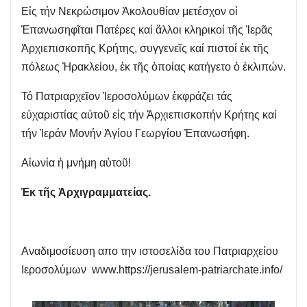
Εἰς τήν Νεκρώσιμον Ἀκολουθίαν μετέσχον οἱ
Ἐπανωσηφῖται Πατέρες καί ἄλλοι κληρικοί τῆς Ἱερᾶς
Ἀρχιεπισκοπῆς Κρήτης, συγγενεῖς καί πιστοί ἐκ τῆς
πόλεως Ἡρακλείου, ἐκ τῆς ὁποίας κατήγετο ὁ ἐκλιπών.
Τό Πατριαρχεῖον Ἱεροσολύμων ἐκφράζει τάς
εὐχαριστίας αὐτοῦ εἰς τήν Ἀρχιεπισκοπήν Κρήτης καί
τήν Ἱεράν Μονήν Ἁγίου Γεωργίου Ἐπανωσήφη.
Αἰωνία ἡ μνήμη αὐτοῦ!
Ἐκ τῆς Ἀρχιγραμματείας.
Αναδιμοσίευση απο την ιστοσελίδα του Πατριαρχείου
Ιεροσολύμων
www.https://jerusalem-patriarchate.info/