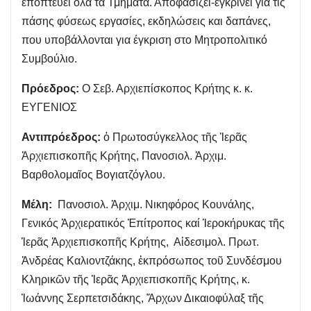
εποπτεύει όλα τα Τμήματα. Αποφασίζει-εγκρίνει για τις
πάσης φύσεως εργασίες, εκδηλώσεις και δαπάνες,
που υποβάλλονται για έγκριση στο Μητροπολιτικό
Συμβούλιο.
Πρόεδρος:
Ο Σεβ. Αρχιεπίσκοπος Κρήτης κ. κ.
ΕΥΓΕΝΙΟΣ
Αντιπρόεδρος:
ὁ Πρωτοσύγκελλος τῆς Ἱερᾶς
Ἀρχιεπισκοπῆς Κρήτης, Πανοσιολ. Ἀρχιμ.
Βαρθολομαῖος Βογιατζόγλου.
Μέλη:
Πανοσιολ. Ἀρχιμ. Νικηφόρος Κουνάλης,
Γενικός Ἀρχιερατικός Ἐπίτροπος καί Ἱεροκήρυκας τῆς
Ἱερᾶς Ἀρχιεπισκοπῆς Κρήτης, Αἰδεσιμολ. Πρωτ.
Ἀνδρέας Καλιοντζάκης, ἐκπρόσωπος τοῦ Συνδέσμου
Κληρικῶν τῆς Ἱερᾶς Ἀρχιεπισκοπῆς Κρήτης, κ.
Ἰωάννης Σερπετσιδάκης, Ἄρχων Δικαιοφύλαξ τῆς