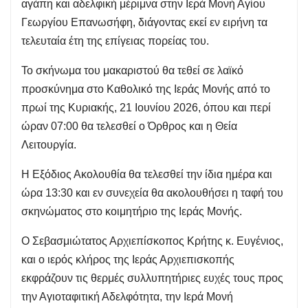
αγάπη και αδελφική μέριμνα στην Ιερά Μονή Αγίου
Γεωργίου Επανωσήφη, διάγοντας εκεί εν ειρήνη τα
τελευταία έτη της επίγειας πορείας του.
Το σκήνωμα του μακαριστού θα τεθεί σε λαϊκό
προσκύνημα στο Καθολικό της Ιεράς Μονής από το
πρωί της Κυριακής, 21 Ιουνίου 2026, όπου και περί
ώραν 07:00 θα τελεσθεί ο Όρθρος και η Θεία
Λειτουργία.
Η Εξόδιος Ακολουθία θα τελεσθεί την ίδια ημέρα και
ώρα 13:30 και εν συνεχεία θα ακολουθήσει η ταφή του
σκηνώματος στο κοιμητήριο της Ιεράς Μονής.
Ο Σεβασμιώτατος Αρχιεπίσκοπος Κρήτης κ. Ευγένιος,
και ο ιερός κλήρος της Ιεράς Αρχιεπισκοπής
εκφράζουν τις θερμές συλλυπητήριες ευχές τους προς
την Αγιοταφιτική Αδελφότητα, την Ιερά Μονή