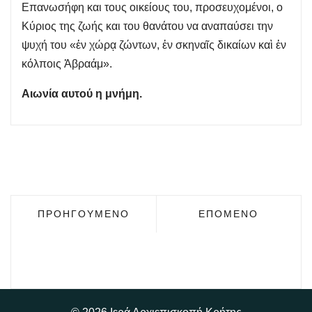
Επανωσήφη και τους οικείους του, προσευχομένοι, ο
Κύριος της ζωής και του θανάτου να αναπαύσει την
ψυχή του «ἐν χώρᾳ ζώντων, ἐν σκηναῖς δικαίων καὶ ἐν
κόλποις Ἀβραάμ».
Αιωνία αυτού η μνήμη.
ΠΡΟΗΓΟΎΜΕΝΟ ΆΡΘΡΟ: ΝΕΚΡΏΣΙΜΟΣ ΑΚΟΛΟΥΘ
ΕΠΌΜΕΝΟ ΆΡΘΡΟ: 
ΠΡΟΗΓΟΎΜΕΝΟ
ΕΠΌΜΕΝΟ