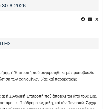
υ 30-6-2026
ΗΤΗΣ
 Κρήτης, ἡ Ἐπιτροπή πού συγκροτήθηκε μέ πρωτοβουλία
τώπιση τῶν φαινομένων βίας καί παραβατικῆς
 α) ἡ Συνοδική Ἐπιτροπή πού ἀποτελεῖται ἀπό τούς Σεβ.
οποτάμου κ. Πρόδρομο ὡς μέλη, καί τόν Πανοσιολ. Ἀρχιμ.