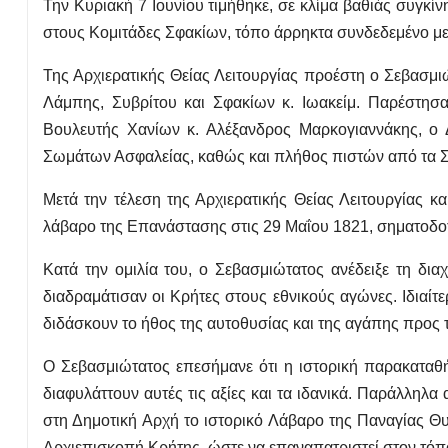
Την Κυριακή 7 Ιουνίου τιμήθηκε, σε κλίμα βαθιάς συγκί
στους Κομιτάδες Σφακίων, τόπο άρρηκτα συνδεδεμένο με 
Της Αρχιερατικής Θείας Λειτουργίας προέστη ο Σεβασμι
Λάμπης, Συβρίτου και Σφακίων κ. Ιωακείμ. Παρέστη
Βουλευτής Χανίων κ. Αλέξανδρος Μαρκογιαννάκης, ο
Σωμάτων Ασφαλείας, καθώς και πλήθος πιστών από τα Σ
Μετά την τέλεση της Αρχιερατικής Θείας Λειτουργία
λάβαρο της Επανάστασης στις 29 Μαΐου 1821, σηματοδοτ
Κατά την ομιλία του, ο Σεβασμιώτατος ανέδειξε τη δια
διαδραμάτισαν οι Κρήτες στους εθνικούς αγώνες. Ιδιαίτ
διδάσκουν το ήθος της αυτοθυσίας και της αγάπης προς τ
Ο Σεβασμιώτατος επεσήμανε ότι η ιστορική παρακαταθή
διαφυλάττουν αυτές τις αξίες και τα ιδανικά. Παράλλη
στη Δημοτική Αρχή το ιστορικό Λάβαρο της Παναγίας Θ
Αρχιεπισκοπή Κρήτης, ώστε να επαναπατριστεί στον τόπο