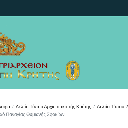
καιρα
Δελτία Τύπου Αρχιεπισκοπής Κρήτης
Δελτία Τύπου 
 Ναό Παναγίας Θυμιανής Σφακίων