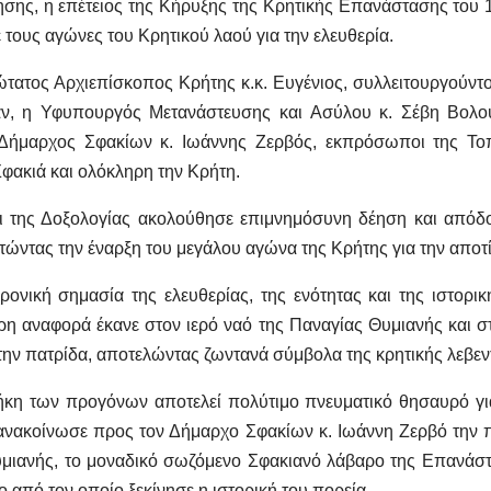
νησης, η επέτειος της Κήρυξης της Κρητικής Επανάστασης του 
τους αγώνες του Κρητικού λαού για την ελευθερία.
ώτατος Αρχιεπίσκοπος Κρήτης κ.κ. Ευγένιος, συλλειτουργούν
σαν, η Υφυπουργός Μετανάστευσης και Ασύλου κ. Σέβη Βολ
 Δήμαρχος Σφακίων κ. Ιωάννης Ζερβός, εκπρόσωποι της Το
φακιά και ολόκληρη την Κρήτη.
ς και της Δοξολογίας ακολούθησε επιμνημόσυνη δέηση και α
ώντας την έναρξη του μεγάλου αγώνα της Κρήτης για την αποτ
χρονική σημασία της ελευθερίας, της ενότητας και της ιστορ
ερη αναφορά έκανε στον ιερό ναό της Παναγίας Θυμιανής και 
ην πατρίδα, αποτελώντας ζωντανά σύμβολα της κρητικής λεβεντι
κη των προγόνων αποτελεί πολύτιμο πνευματικό θησαυρό για 
λα ανακοίνωσε προς τον Δήμαρχο Σφακίων κ. Ιωάννη Ζερβό τη
υμιανής, το μοναδικό σωζόμενο Σφακιανό λάβαρο της Επανάστ
 από τον οποίο ξεκίνησε η ιστορική του πορεία.