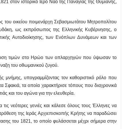
1821 στον ιστορικό Ιερό Ναό της Παναγίας της Θυμιανής,
τος του οικείου ποιμενάρχη Σεβασμιωτάτου Μητροπολίτου
ουδάκη, ως εκπρόσωπος της Ελληνικής Κυβέρνησης, ο
πικής Αυτοδιοίκησης, των Ενόπλων Δυνάμεων και των
πόδοση τιμών στο Ηρώο των οπλαρχηγών που ύψωσαν το
ίναξη του οθωμανικού ζυγού.
ικής μνήμης, υπογραμμίζοντας τον καθοριστικό ρόλο που
στα Σφακιά, τα οποία χαρακτήρισε τόπους που διαχρονικά
άς και του αγώνα για την ελευθερία.
τις νεότερες γενιές και κάλεσε όλους τους Έλληνες να
ν πρόθεση της Ιεράς Αρχιεπισκοπής Κρήτης να παραδώσει
ασης του 1821, το οποίο φυλάσσεται μέχρι σήμερα στην