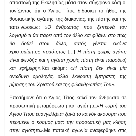
αποστολή της Εκκλησίας μέσα στον σύγχρονο κόσμο,
τονίζοντας ότι ο Άγιος Τίτος διδάσκει το ήθος της
θυσιαστικής αγάπης, της διακονίας, της πίστης και της
ταπεινώσεως:
«Ο άνθρωπος που ξεπερνά τον
λογισμό τι θα πάρει από τον άλλο και φθάνει στο πώς
θα δοθεί στον άλλο, αυτός γίνεται εικόνα
χριστομίμητης πραότητος
[…]
Η πίστη χωρίς αγάπη
είναι ψευδής και η αγάπη χωρίς πίστη είναι παροδική
και εφήμερη».
Και ακόμη:
«Η πίστη δεν είναι μία
ανώδυνη ομολογία, αλλά έκφραση έμπρακτη της
μίμησης του Χριστού και της φιλανθρωπίας Του».
Επεσήμανε ότι ο Άγιος Τίτος καλεί τον άνθρωπο σε
προσωπική μεταμόρφωση και αγιότητα:
«Η εορτή του
Αγίου Τίτου ευαγγελίζεται ξανά το καινόν άκουσμα που
περιμένει ο κόσμος μας: την προσωπική μας κλήση
στην αγιότητα».
Με πατρική αγωνία αναφέρθηκε στις