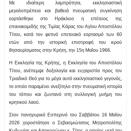
Με ιδιαίτερη λαμπρότητα, εκκλησιαστική
μεγαλοπρέπεια και βαθειά πνευματική συγκίνηση
εορτάσθηκε στο Ηράκλειο η επέτειος της
επανακομιδής της Τιμίας Κάρας του Αγίου Αποστόλου
Τίτου, κατά τον φετινό επετειακό εορτασμό των 60
ετών από την ιστορική επιστροφή του ιερού
θησαυρίσματος στην Κρήτη, την 15η Μαΐου 1966.
Η Εκκλησία της Κρήτης, η Εκκλησία του Αποστόλου
Τίτου, ανέπεμψε δοξολογία και ευχαριστία προς τον
Τριαδικό Θεό για το μέγα αυτό εκκλησιαστικό γεγονός,
το οποίο παραμένει ανεξίτηλο στην πνευματική ιστορία
του τόπου και ζωντανό στη συλλογική μνήμη του
κρητικού λαού.
Στον πανηγυρικό Εσπερινό του Σαββάτου 16 Μαΐου
2026 χοροστάτησε ο Σεβασμιώτατος Μητροπολίτης
Κυδωνίας και Αποκορώνου κ. Τίτος, ο οποίος μετά την