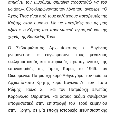
σημαίνει τον μιμούμαι, σημαίνει προσπαθώ να του
μοιάσω».
Ολοκληρώνοντας τον λόγο του, ανέφερε:
«Ο
Άγιος Τίτος είναι από τους καλύτερους πρεσβευτές της
Κρήτης στον ουρανό. Με τις πρεσβείες του ας μας
αξιώσει ο Κύριος του προσωπικού αγιασμού και της
χαράς της Βασιλείας Του».
Ο Σεβασμιώτατος Αρχιεπίσκοπος κ. Ευγένιος
μνημόνευσε με ευγνωμοσύνη τους μεγάλους
εκκλησιαστικούς και ιστορικούς πρωταγωνιστές της
επανακομιδής της Τιμίας Κάρας το 1966: τον
Οικουμενικό Πατριάρχη κυρό Αθηναγόρα, τον αοίδιμο
Αρχιεπίσκοπο Κρήτης κυρό Ευγένιο Α΄, τον Πάπα
Ρώμης Παύλο ΣΤ΄ και τον Πατριάρχη Βενετίας
Καρδινάλιο Ουρμπάνι, και όσους ακόμα συνέβαλαν
αποφασιστικά στην επιστροφή του ιερού κειμηλίου
στην Κρήτη, σε μία εποχή ιστορικής εκκλησιαστικής